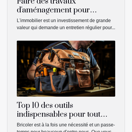
Faire des travaux
d'aménagement pour
valoriser son bien
L'immobilier est un investissement de grande
immobilier
valeur qui demande un entretien régulier pour...
Top 10 des outils
indispensables pour tout
bricoleur
Bricoler est à la fois une nécessité et un passe-
temps pour beaucoup d'entre nous. Que vous