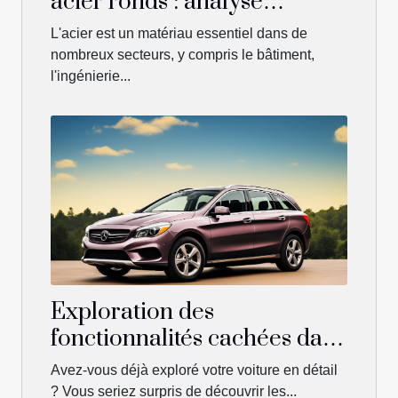
acier ronds : analyse
complète
L'acier est un matériau essentiel dans de
nombreux secteurs, y compris le bâtiment,
l'ingénierie...
Exploration des
fonctionnalités cachées dans
le coffre d'une voiture
Avez-vous déjà exploré votre voiture en détail
? Vous seriez surpris de découvrir les...