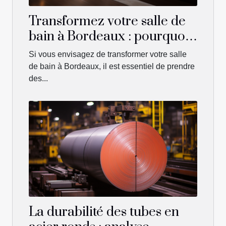
Transformez votre salle de
bain à Bordeaux : pourquoi
choisir la conversion de
Si vous envisagez de transformer votre salle
baignoire en douche ?
de bain à Bordeaux, il est essentiel de prendre
des...
La durabilité des tubes en