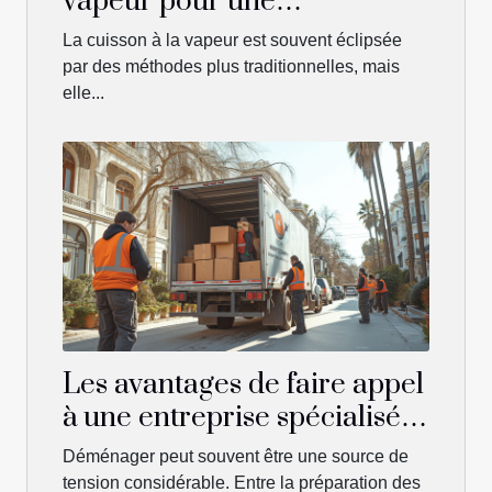
vapeur pour une
alimentation saine
La cuisson à la vapeur est souvent éclipsée
par des méthodes plus traditionnelles, mais
elle...
Les avantages de faire appel
à une entreprise spécialisée
pour un déménagement
Déménager peut souvent être une source de
sans stress
tension considérable. Entre la préparation des