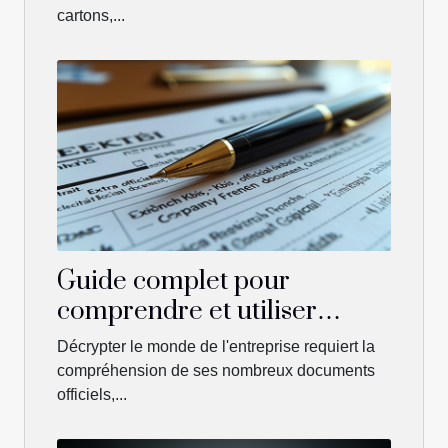
cartons,...
Guide complet pour
comprendre et utiliser
l'extrait Kbis dans le
Décrypter le monde de l'entreprise requiert la
développement et la gestion
compréhension de ses nombreux documents
de votre entreprise
officiels,...