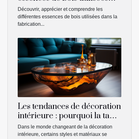
dans la fabrication de
Découvrir, apprécier et comprendre les
parquets
différentes essences de bois utilisées dans la
fabrication...
Les tendances de décoration
intérieure : pourquoi la table
en résine époxy et bois fait
Dans le monde changeant de la décoration
fureur
intérieure, certains styles et matériaux se